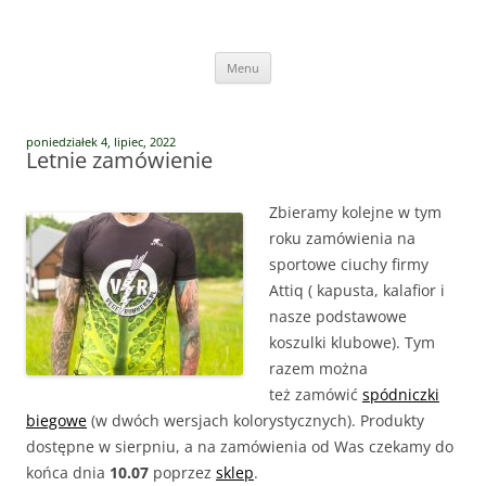
Przejdź
do
Vege Runners
treści
Vege Runners – bieganizm
Menu
poniedziałek 4, lipiec, 2022
Letnie zamówienie
Zbieramy kolejne w tym
roku zamówienia na
sportowe ciuchy firmy
Attiq ( kapusta, kalafior i
nasze podstawowe
koszulki klubowe). Tym
razem można
też zamówić
spódniczki
biegowe
(w dwóch wersjach kolorystycznych). Produkty
dostępne w sierpniu, a na zamówienia od Was czekamy do
końca dnia
10.07
poprzez
sklep
.