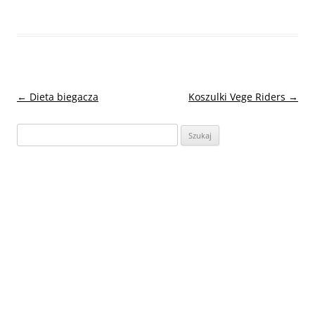
Nawigacja
←
Dieta biegacza
Koszulki Vege Riders
→
wpisu
Szukaj: