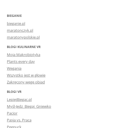
BIEGANIE
bieganie.pl
maratonczyk.pl
maratonypolskie.pl
BLOGI KULINARNE VR
Moja Makrobiotyka
Plants every day
Wegania
Wszystko jest w głowie
Zakręcony wege obiad
BLOGI VR
LepiejBiegac.pl
Myśl-Jedz_Biegaj_Gniewko
Pacior
Pasja vs. Praca
Peepuck