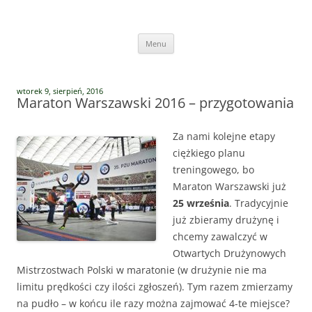
Przejdź
do
Vege Runners
treści
Vege Runners – bieganizm
Menu
wtorek 9, sierpień, 2016
Maraton Warszawski 2016 – przygotowania
Za nami kolejne etapy
ciężkiego planu
treningowego, bo
Maraton Warszawski już
25 września
. Tradycyjnie
już zbieramy drużynę i
chcemy zawalczyć w
Otwartych Drużynowych
Mistrzostwach Polski w maratonie (w drużynie nie ma
limitu prędkości czy ilości zgłoszeń). Tym razem zmierzamy
na pudło – w końcu ile razy można zajmować 4-te miejsce?