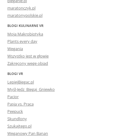
bieganie.pl
maratonczyk.pl
maratonypolskie.pl
BLOGI KULINARNE VR
Moja Makrobiotyka
Plants every day
Wegania
Wszystko jest w głowie
Zakręcony wege obiad
BLOGI VR
LepiejBiegac.pl
Myśl-Jedz_Biegaj_Gniewko
Pacior
Pasja vs. Praca
Peepuck
Skundlony
Szukajtego.pl
Weganowy Pan Banan