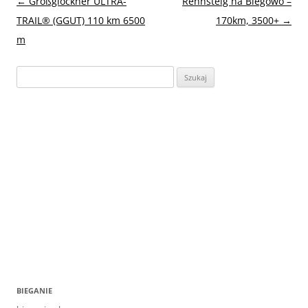
Nawigacja
←
Großglockner ULTRA-
Rennsteig na Biegowo –
wpisu
TRAIL® (GGUT) 110 km 6500
170km, 3500+
→
m
Szukaj:
BIEGANIE