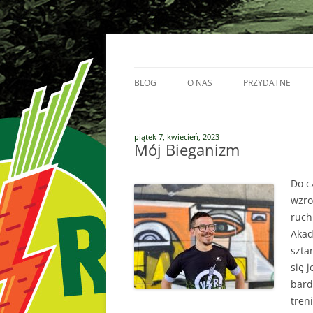
Przejdź
do
treści
Vege Runners – bieganizm
Vege Runners
BLOG
O NAS
PRZYDATNE
BIEGACZE
piątek 7, kwiecień, 2023
PARTNERZY
Mój Bieganizm
Do c
wzro
ruch
Akad
szta
się 
bard
tren