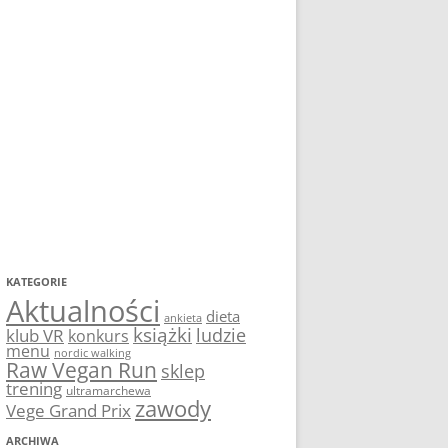
KATEGORIE
Aktualności
dieta
ankieta
książki
ludzie
klub VR
konkurs
menu
nordic walking
Raw Vegan Run
sklep
trening
ultramarchewa
zawody
Vege Grand Prix
ARCHIWA