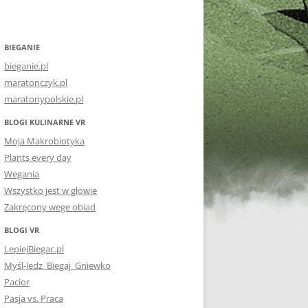
BIEGANIE
bieganie.pl
maratonczyk.pl
maratonypolskie.pl
BLOGI KULINARNE VR
Moja Makrobiotyka
Plants every day
Wegania
Wszystko jest w głowie
Zakręcony wege obiad
BLOGI VR
LepiejBiegac.pl
Myśl-Jedz_Biegaj_Gniewko
Pacior
Pasja vs. Praca