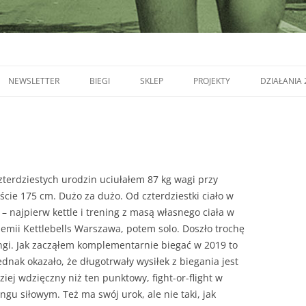
NEWSLETTER
BIEGI
SKLEP
PROJEKTY
DZIAŁANIA 
zterdziestych urodzin uciułałem 87 kg wagi przy
ście 175 cm. Dużo za dużo. Od czterdziestki ciało w
 – najpierw kettle i trening z masą własnego ciała w
emii Kettlebells Warszawa, potem solo. Doszło trochę
ngi. Jak zacząłem komplementarnie biegać w 2019 to
jednak okazało, że długotrwały wysiłek z biegania jest
ziej wdzięczny niż ten punktowy, fight-or-flight w
ingu siłowym. Też ma swój urok, ale nie taki, jak