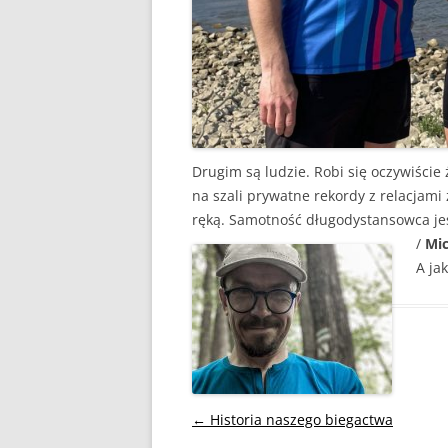
Drugim są ludzie. Robi się oczywiście 
na szali prywatne rekordy z relacjami
ręką. Samotność długodystansowca j
/
Mic
A ja
Nawigacja
←
Historia naszego biegactwa
wpisu