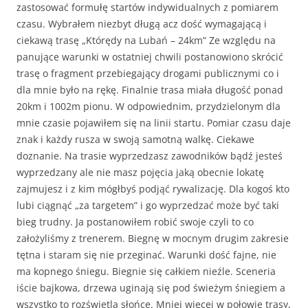
zastosować formułę startów indywidualnych z pomiarem
czasu. Wybrałem niezbyt długą acz dość wymagającą i
ciekawą trasę „Którędy na Lubań – 24km” Ze względu na
panujące warunki w ostatniej chwili postanowiono skrócić
trasę o fragment przebiegający drogami publicznymi co i
dla mnie było na rękę. Finalnie trasa miała długość ponad
20km i 1002m pionu. W odpowiednim, przydzielonym dla
mnie czasie pojawiłem się na linii startu. Pomiar czasu daje
znak i każdy rusza w swoją samotną walkę. Ciekawe
doznanie. Na trasie wyprzedzasz zawodników bądź jesteś
wyprzedzany ale nie masz pojęcia jaką obecnie lokatę
zajmujesz i z kim mógłbyś podjąć rywalizację. Dla kogoś kto
lubi ciągnąć „za targetem” i go wyprzedzać może być taki
bieg trudny. Ja postanowiłem robić swoje czyli to co
założyliśmy z trenerem. Biegnę w mocnym drugim zakresie
tętna i staram się nie przeginać. Warunki dość fajne, nie
ma kopnego śniegu. Biegnie się całkiem nieźle. Sceneria
iście bajkowa, drzewa uginają się pod świeżym śniegiem a
wszystko to rozświetla słońce. Mniej więcej w połowie trasy,