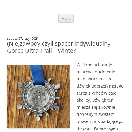
Przejdź
do
Vege Runners
treści
Vege Runners – bieganizm
Menu
sobota 27, luty, 2021
(Nie)zawody czyli spacer indywidualny
Gorce Ultra Trail – Winter
W skroniach czuje
miarowe dudnienie i
mam wrażenie, że
dźwięk uderzeń mojego
serca słychać w całej
okolicy. Dźwięk ten
miesza się z równie
donośnym świstem
powietrza wpadającego
do płuc. Palący ogień