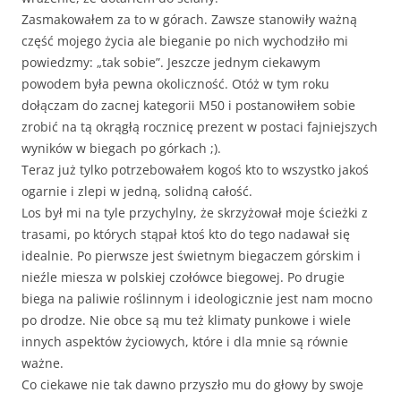
Zasmakowałem za to w górach. Zawsze stanowiły ważną
część mojego życia ale bieganie po nich wychodziło mi
powiedzmy: „tak sobie”. Jeszcze jednym ciekawym
powodem była pewna okoliczność. Otóż w tym roku
dołączam do zacnej kategorii M50 i postanowiłem sobie
zrobić na tą okrągłą rocznicę prezent w postaci fajniejszych
wyników w biegach po górkach ;).
Teraz już tylko potrzebowałem kogoś kto to wszystko jakoś
ogarnie i zlepi w jedną, solidną całość.
Los był mi na tyle przychylny, że skrzyżował moje ścieżki z
trasami, po których stąpał ktoś kto do tego nadawał się
idealnie. Po pierwsze jest świetnym biegaczem górskim i
nieźle miesza w polskiej czołówce biegowej. Po drugie
biega na paliwie roślinnym i ideologicznie jest nam mocno
po drodze. Nie obce są mu też klimaty punkowe i wiele
innych aspektów życiowych, które i dla mnie są równie
ważne.
Co ciekawe nie tak dawno przyszło mu do głowy by swoje