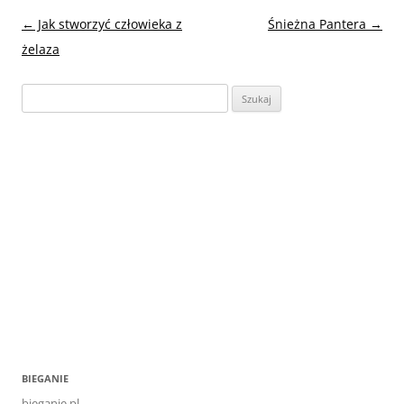
Nawigacja
←
Jak stworzyć człowieka z
Śnieżna Pantera
→
wpisu
żelaza
Szukaj:
BIEGANIE
bieganie.pl