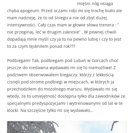
mięśni nóg osiąga
chyba apogeum. Przed oczami robi mi się trochę biało ale
mam nadzieję, że to od śniegu a nie od zbyt dużej
intensywności. Cały czas mam w głowie słowa trenera : ”
nie przeginaj, leć w drugim zakresie” . W pewnej chwili
dopadają mnie myśli czy ja to na pewno lubię i czy to jest
to za czym tęskniłem ponad rok???
Podbiegam! Tak, podbiegam pod Lubań w Gorcach choć
jeszcze do niedawna wydawało mi się to niemożliwe! Z
podziwem obserwowałem biegaczy, którzy z lekkością
cisnęli pod strome podbiegi w miejscach, w których ja
przechodziłem do mozolnego marszu. Wydawało mi się
wtedy, że to umiejętność dostępna tylko dla zawodników ze
specjalnymi predyspozycjami i wytrenowanymi od lat w te
klocki. Na szczęście tylko mi się wydawało…