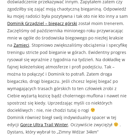
doświadczenie przekazywać innym. Zapytałem zatem czy
zgodziłby się zająć moją chaotyczną bieganiną. Odpowiedź
ku mojej radości była pozytywna i tak oto nie kto inny a sam
Dominik Grządziel – biegacz górski
został moim trenerem.
Zaczęliśmy od października minionego roku przywracając
mnie w ogóle do środowiska biegowego po niezłej kraksie
na
Zamieci
. Stopniowo zwiększaliśmy obciążenia i specyfikę
treningu stricte pod bieganie w górach. Ewidentny progres
rysował się wyraźnie z tygodnia na tydzień. Na dokładkę w
fajnej koleżeńskiej atmosferze i profi podejściu. Tak –
można to połączyć i Dominik to potrafi. Zatem droga
biegaczko, drogi biegaczu. Jeśli chcesz lepiej biegać po
wymagających trasach górskich to ten człowiek zrobi z
Ciebie wyżartą kozicę bądź cholernego muflona i nawet nie
spostrzeż się kiedy. Uprzedzając myśli co niektórych
dociekliwych : nie, nie chodzi tutaj o rogi
Dominik również biegł swój indywidualny spacer w tej
edycji
Gorce Ultra Trail Winter
. Oczywiście zwyciężył
.
Dystans, który wybrał to „Zimny Wdżar 34km”