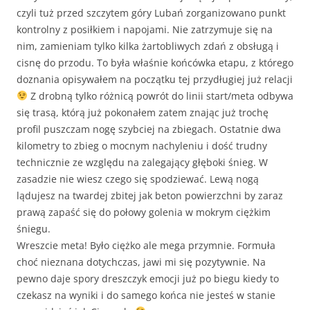
czyli tuż przed szczytem góry Lubań zorganizowano punkt
kontrolny z posiłkiem i napojami. Nie zatrzymuje się na
nim, zamieniam tylko kilka żartobliwych zdań z obsługą i
cisnę do przodu. To była właśnie końcówka etapu, z którego
doznania opisywałem na początku tej przydługiej już relacji
Z drobną tylko różnicą powrót do linii start/meta odbywa
się trasą, którą już pokonałem zatem znając już trochę
profil puszczam nogę szybciej na zbiegach. Ostatnie dwa
kilometry to zbieg o mocnym nachyleniu i dość trudny
technicznie ze względu na zalegający głęboki śnieg. W
zasadzie nie wiesz czego się spodziewać. Lewą nogą
lądujesz na twardej zbitej jak beton powierzchni by zaraz
prawą zapaść się do połowy golenia w mokrym ciężkim
śniegu.
Wreszcie meta! Było ciężko ale mega przymnie. Formuła
choć nieznana dotychczas, jawi mi się pozytywnie. Na
pewno daje spory dreszczyk emocji już po biegu kiedy to
czekasz na wyniki i do samego końca nie jesteś w stanie