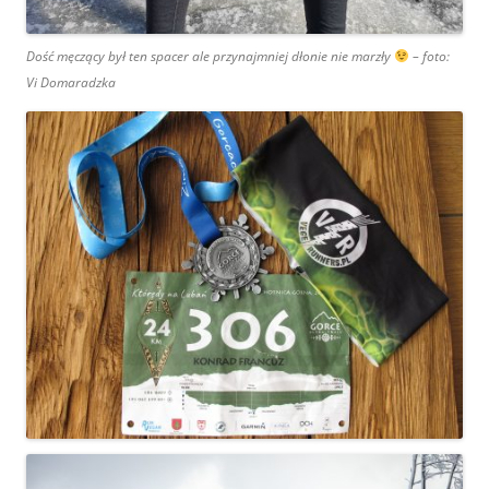
Dość męczący był ten spacer ale przynajmniej dłonie nie marzły
– foto:
Vi Domaradzka