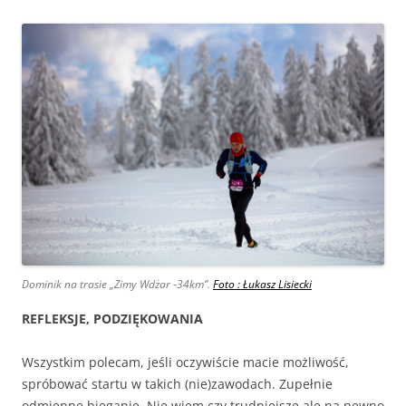
Dominik na trasie „Zimy Wdżar -34km”.
Foto : Łukasz Lisiecki
REFLEKSJE, PODZIĘKOWANIA
Wszystkim polecam, jeśli oczywiście macie możliwość,
spróbować startu w takich (nie)zawodach. Zupełnie
odmienne bieganie. Nie wiem czy trudniejsze ale na pewno