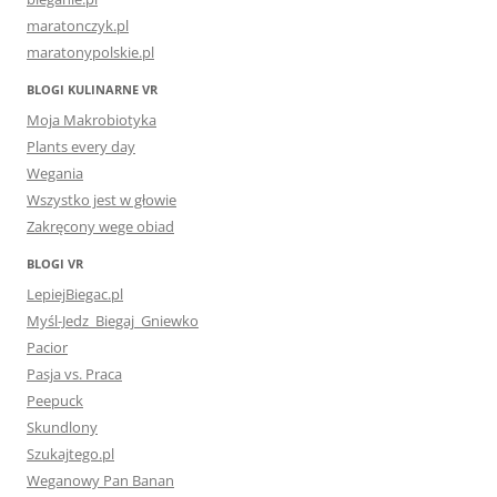
maratonczyk.pl
maratonypolskie.pl
BLOGI KULINARNE VR
Moja Makrobiotyka
Plants every day
Wegania
Wszystko jest w głowie
Zakręcony wege obiad
BLOGI VR
LepiejBiegac.pl
Myśl-Jedz_Biegaj_Gniewko
Pacior
Pasja vs. Praca
Peepuck
Skundlony
Szukajtego.pl
Weganowy Pan Banan