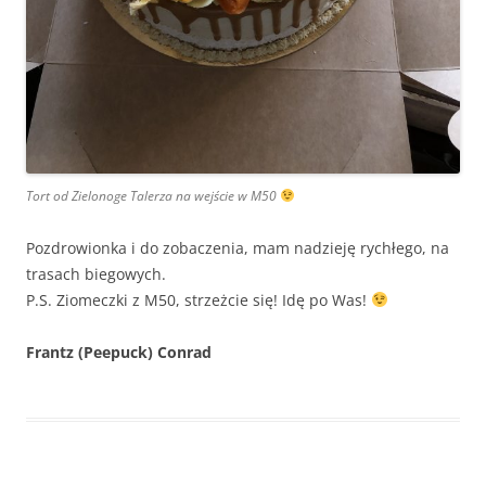
Tort od Zielonoge Talerza na wejście w M50
Pozdrowionka i do zobaczenia, mam nadzieję rychłego, na
trasach biegowych.
P.S. Ziomeczki z M50, strzeżcie się! Idę po Was!
Frantz (Peepuck) Conrad