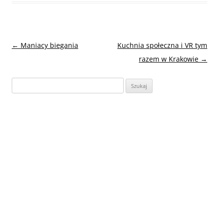
Nawigacja
←
Maniacy biegania
Kuchnia społeczna i VR tym
wpisu
razem w Krakowie
→
Szukaj: