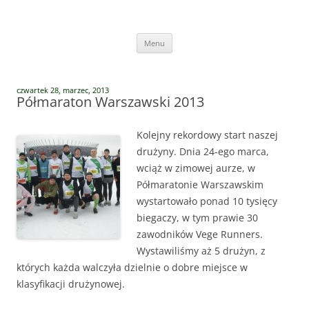
Przejdź
do
Vege Runners
treści
Vege Runners – bieganizm
Menu
czwartek 28, marzec, 2013
Półmaraton Warszawski 2013
Kolejny rekordowy start naszej
drużyny. Dnia 24-ego marca,
wciąż w zimowej aurze, w
Półmaratonie Warszawskim
wystartowało ponad 10 tysięcy
biegaczy, w tym prawie 30
zawodników Vege Runners.
Wystawiliśmy aż 5 drużyn, z
których każda walczyła dzielnie o dobre miejsce w
klasyfikacji drużynowej.