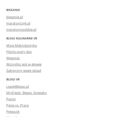
BIEGANIE
bieganie.pl
maratonczyk.pl
maratonypolskie.pl
BLOGI KULINARNE VR
Moja Makrobiotyka
Plants every day
Wegania
Wszystko jest w głowie
Zakręcony wege obiad
BLOGI VR
LepiejBiegac.pl
Myśl-Jedz_Biegaj_Gniewko
Pacior
Pasja vs. Praca
Peepuck