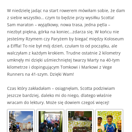
W niedzielę jadąc na start rowerem mówiłam sobie, że dam
z siebie wszystko… czym to będzie przy wysiłku Scotta!
Sam maraton – wyjątkowy, nowa trasa, jedna pętla –
niezbyt piękna, górka na koniec…zdarza się. W końcu nie
jesteśmy Rzymem czy Paryżem by biegać między Koloseum
a Eiffla! To nie był mój dzień, czułam to od początku, ale
walczyłam z każdym krokiem. Trudne ostatnie 2 kilometry
umknęły mi dzięki uśmiechniętej twarzy Marty na 40-tym
kilometrze i dopingującym Tomkowi i Markowi z Vege
Runners na 41-szym. Dzięki Wam!
Czas który zakładałam – osiągnęłam, Scotta podziwiam
jeszcze bardziej, daleko mi do niego, dlatego właśnie
wracam do lektury. Może się dowiem czegoś więcej!