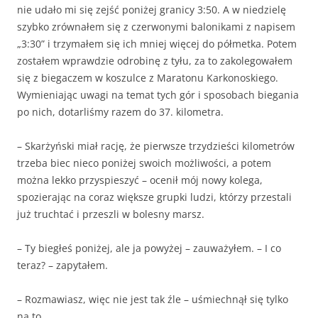
nie udało mi się zejść poniżej granicy 3:50. A w niedzielę
szybko zrównałem się z czerwonymi balonikami z napisem
„3:30” i trzymałem się ich mniej więcej do półmetka. Potem
zostałem wprawdzie odrobinę z tyłu, za to zakolegowałem
się z biegaczem w koszulce z Maratonu Karkonoskiego.
Wymieniając uwagi na temat tych gór i sposobach biegania
po nich, dotarliśmy razem do 37. kilometra.
– Skarżyński miał rację, że pierwsze trzydzieści kilometrów
trzeba biec nieco poniżej swoich możliwości, a potem
można lekko przyspieszyć – ocenił mój nowy kolega,
spozierając na coraz większe grupki ludzi, którzy przestali
już truchtać i przeszli w bolesny marsz.
– Ty biegłeś poniżej, ale ja powyżej – zauważyłem. – I co
teraz? – zapytałem.
– Rozmawiasz, więc nie jest tak źle – uśmiechnął się tylko
na to.