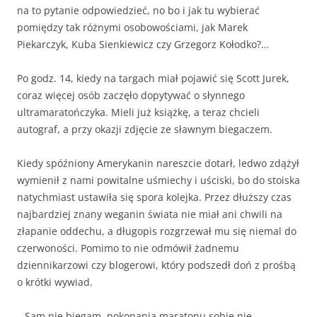
na to pytanie odpowiedzieć, no bo i jak tu wybierać
pomiędzy tak różnymi osobowościami, jak Marek
Piekarczyk, Kuba Sienkiewicz czy Grzegorz Kołodko?…
Po godz. 14, kiedy na targach miał pojawić się Scott Jurek,
coraz więcej osób zaczęło dopytywać o słynnego
ultramaratończyka. Mieli już książkę, a teraz chcieli
autograf, a przy okazji zdjęcie ze sławnym biegaczem.
Kiedy spóźniony Amerykanin nareszcie dotarł, ledwo zdążył
wymienił z nami powitalne uśmiechy i uściski, bo do stoiska
natychmiast ustawiła się spora kolejka. Przez dłuższy czas
najbardziej znany weganin świata nie miał ani chwili na
złapanie oddechu, a długopis rozgrzewał mu się niemal do
czerwoności. Pomimo to nie odmówił żadnemu
dziennikarzowi czy blogerowi, który podszedł doń z prośbą
o krótki wywiad.
– Sam nie biegam, pokonania maratonu sobie nie