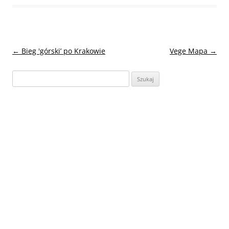
Nawigacja
←
Bieg 'górski’ po Krakowie
Vege Mapa
→
wpisu
Szukaj: