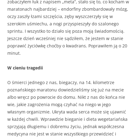
zobaczyłem łuk z napisem „meta”, stało się to, co kocham w
maratonach najbardziej – endorfiny zbombardowały mózg,
oczy zaszły łzami szczęścia, zęby wyszczerzyły się w
szerokim uśmiechu, a nogi przyspieszyły do szalonego
sprintu. I wszystko to działo się poza moją świadomością.
Jeszcze dzień wcześniej nie sądziłem, że jestem w stanie
poprawić życiówkę choćby o kwadrans. Poprawiłem ją o 20
minut.
W cieniu tragedii
O śmierci jednego z nas, biegaczy, na 14. kilometrze
poznańskiego maratonu dowiedzieliśmy się już na mecie
albo wręcz po powrocie do domu. Nikt z nas do końca nie
wie, jakie zagrożenia mogą czyhać na niego w jego
własnym organizmie. Ukryta wada serca może się ujawnić
w każdej chwili. Wprawdzie bieganie i dieta wegetariańska
sprzyjają długiemu i dobremu życiu, jednak współczesna
medycyna nie jest w stanie wszystkiego przewidzieć i