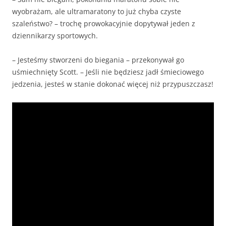
wyobrażam, ale ultramaratony to już chyba czyste
szaleństwo? – trochę prowokacyjnie dopytywał jeden z
dziennikarzy sportowych.
– Jesteśmy stworzeni do biegania – przekonywał go
uśmiechnięty Scott. – Jeśli nie będziesz jadł śmieciowego
jedzenia, jesteś w stanie dokonać więcej niż przypuszczasz!