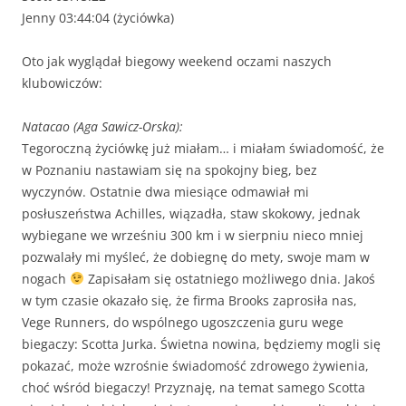
Jenny 03:44:04 (życiówka)
Oto jak wyglądał biegowy weekend oczami naszych
klubowiczów:
Natacao (Aga Sawicz-Orska):
Tegoroczną życiówkę już miałam… i miałam świadomość, że
w Poznaniu nastawiam się na spokojny bieg, bez
wyczynów. Ostatnie dwa miesiące odmawiał mi
posłuszeństwa Achilles, wiązadła, staw skokowy, jednak
wybiegane we wrześniu 300 km i w sierpniu nieco mniej
pozwalały mi myśleć, że dobiegnę do mety, swoje mam w
nogach
Zapisałam się ostatniego możliwego dnia. Jakoś
w tym czasie okazało się, że firma Brooks zaprosiła nas,
Vege Runners, do wspólnego ugoszczenia guru wege
biegaczy: Scotta Jurka. Świetna nowina, będziemy mogli się
pokazać, może wzrośnie świadomość zdrowego żywienia,
choć wśród biegaczy! Przyznaję, na temat samego Scotta