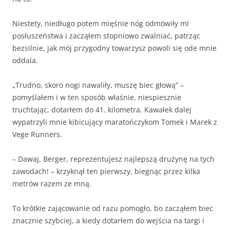
Niestety, niedługo potem mięśnie nóg odmówiły mi
posłuszeństwa i zacząłem stopniowo zwalniać, patrząc
bezsilnie, jak mój przygodny towarzysz powoli się ode mnie
oddala.
„Trudno, skoro nogi nawaliły, muszę biec głową” –
pomyślałem i w ten sposób właśnie, niespiesznie
truchtając, dotarłem do 41. kilometra. Kawałek dalej
wypatrzyli mnie kibicujący maratończykom Tomek i Marek z
Vege Runners.
– Dawaj, Berger, reprezentujesz najlepszą drużynę na tych
zawodach! – krzyknął ten pierwszy, biegnąc przez kilka
metrów razem ze mną.
To krótkie zającowanie od razu pomogło, bo zacząłem biec
znacznie szybciej, a kiedy dotarłem do wejścia na targi i