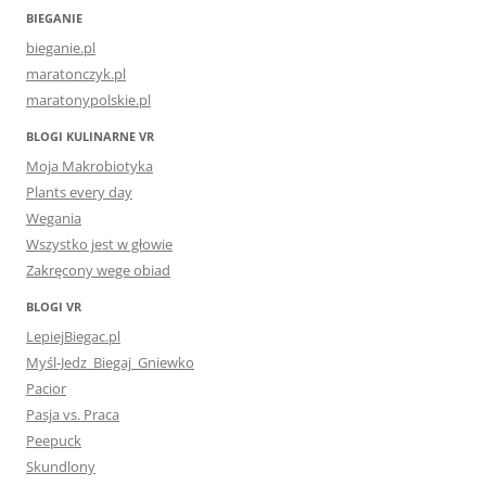
BIEGANIE
bieganie.pl
maratonczyk.pl
maratonypolskie.pl
BLOGI KULINARNE VR
Moja Makrobiotyka
Plants every day
Wegania
Wszystko jest w głowie
Zakręcony wege obiad
BLOGI VR
LepiejBiegac.pl
Myśl-Jedz_Biegaj_Gniewko
Pacior
Pasja vs. Praca
Peepuck
Skundlony