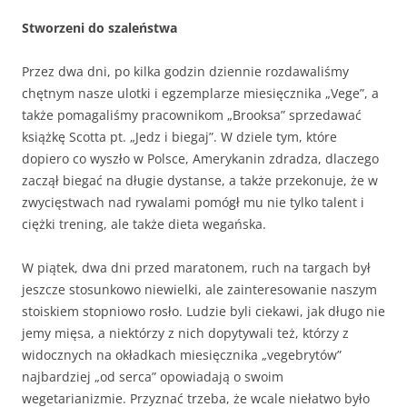
Stworzeni do szaleństwa
Przez dwa dni, po kilka godzin dziennie rozdawaliśmy
chętnym nasze ulotki i egzemplarze miesięcznika „Vege”, a
także pomagaliśmy pracownikom „Brooksa” sprzedawać
książkę Scotta pt. „Jedz i biegaj”. W dziele tym, które
dopiero co wyszło w Polsce, Amerykanin zdradza, dlaczego
zaczął biegać na długie dystanse, a także przekonuje, że w
zwycięstwach nad rywalami pomógł mu nie tylko talent i
ciężki trening, ale także dieta wegańska.
W piątek, dwa dni przed maratonem, ruch na targach był
jeszcze stosunkowo niewielki, ale zainteresowanie naszym
stoiskiem stopniowo rosło. Ludzie byli ciekawi, jak długo nie
jemy mięsa, a niektórzy z nich dopytywali też, którzy z
widocznych na okładkach miesięcznika „vegebrytów”
najbardziej „od serca” opowiadają o swoim
wegetarianizmie. Przyznać trzeba, że wcale niełatwo było