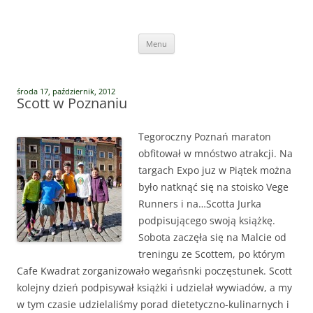
Przejdź
do
Vege Runners
treści
Vege Runners – bieganizm
Menu
środa 17, październik, 2012
Scott w Poznaniu
Tegoroczny Poznań maraton
obfitował w mnóstwo atrakcji. Na
targach Expo juz w Piątek można
było natknąć się na stoisko Vege
Runners i na…Scotta Jurka
podpisującego swoją książkę.
Sobota zaczęła się na Malcie od
treningu ze Scottem, po którym
Cafe Kwadrat zorganizowało wegańsnki poczęstunek. Scott
kolejny dzień podpisywał książki i udzielał wywiadów, a my
w tym czasie udzielaliśmy porad dietetyczno-kulinarnych i