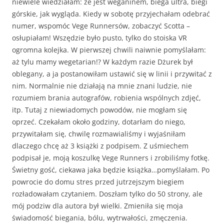
niewiele wiedziałam: że jest weganinem, biega ultra, biegi
górskie, jak wygląda. Kiedy w sobotę przyjechałam odebrać
numer, wspomóc Vege Runnersów, zobaczyć Scotta –
osłupiałam! Wszędzie było pusto, tylko do stoiska VR
ogromna kolejka. W pierwszej chwili naiwnie pomyślałam:
aż tylu mamy wegetarian!? W każdym razie Dżurek był
oblegany, a ja postanowiłam ustawić się w linii i przywitać z
nim. Normalnie nie działają na mnie znani ludzie, nie
rozumiem brania autografów, robienia wspólnych zdjęć,
itp. Tutaj z niewiadomych powodów, nie mogłam się
oprzeć. Czekałam około godziny, dotarłam do niego,
przywitałam się, chwilę rozmawialiśmy i wyjaśniłam
dlaczego chcę aż 3 książki z podpisem. Z uśmiechem
podpisał je, moją koszulkę Vege Runners i zrobiliśmy fotkę.
Świetny gość, ciekawa jaka będzie książka…pomyślałam. Po
powrocie do domu stres przed jutrzejszym biegiem
rozładowałam czytaniem. Doszłam tylko do 50 strony, ale
mój podziw dla autora był wielki. Zmieniła się moja
świadomość biegania, bólu, wytrwałości, zmęczenia.