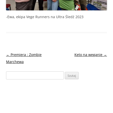
-Ewa, ekipa Vege Runners na Ultra Śledź 2023
Nawigacja
←
Premiera : Zombie
Keto na weganie
→
wpisu
Marchewa
Szukaj: