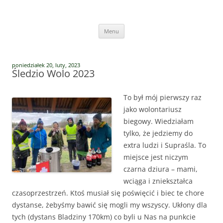
Przejdź
do
Vege Runners
treści
Vege Runners – bieganizm
Menu
poniedziałek 20, luty, 2023
Śledzio Wolo 2023
To był mój pierwszy raz
jako wolontariusz
biegowy. Wiedziałam
tylko, że jedziemy do
extra ludzi i Supraśla. To
miejsce jest niczym
czarna dziura – mami,
wciąga i zniekształca
czasoprzestrzeń. Ktoś musiał się poświęcić i biec te chore
dystanse, żebyśmy bawić się mogli my wszyscy. Ukłony dla
tych (dystans Bladziny 170km) co byli u Nas na punkcie