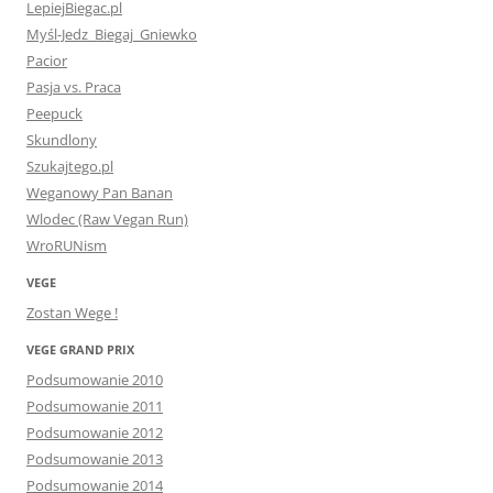
LepiejBiegac.pl
Myśl-Jedz_Biegaj_Gniewko
Pacior
Pasja vs. Praca
Peepuck
Skundlony
Szukajtego.pl
Weganowy Pan Banan
Wlodec (Raw Vegan Run)
WroRUNism
VEGE
Zostan Wege !
VEGE GRAND PRIX
Podsumowanie 2010
Podsumowanie 2011
Podsumowanie 2012
Podsumowanie 2013
Podsumowanie 2014