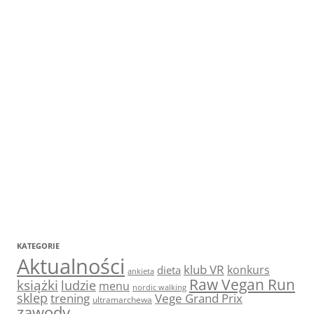
KATEGORIE
Aktualności
klub VR
konkurs
dieta
ankieta
Raw Vegan Run
książki
ludzie
menu
nordic walking
sklep
trening
Vege Grand Prix
ultramarchewa
zawody