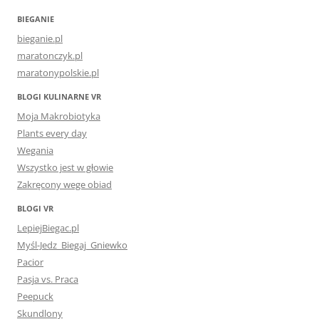
BIEGANIE
bieganie.pl
maratonczyk.pl
maratonypolskie.pl
BLOGI KULINARNE VR
Moja Makrobiotyka
Plants every day
Wegania
Wszystko jest w głowie
Zakręcony wege obiad
BLOGI VR
LepiejBiegac.pl
Myśl-Jedz_Biegaj_Gniewko
Pacior
Pasja vs. Praca
Peepuck
Skundlony