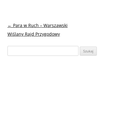
Nawigacja
←
Para w Ruch – Warszawski
wpisu
Wiślany Rajd Przygodowy
Szukaj: