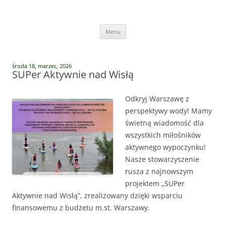
Przejdź
do
Vege Runners
treści
Vege Runners – bieganizm
Menu
środa 18, marzec, 2026
SUPer Aktywnie nad Wisłą
Odkryj Warszawę z
perspektywy wody! Mamy
świetną wiadomość dla
wszystkich miłośników
aktywnego wypoczynku!
Nasze stowarzyszenie
rusza z najnowszym
projektem „SUPer
Aktywnie nad Wisłą”, zrealizowany dzięki wsparciu
finansowemu z budżetu m.st. Warszawy.