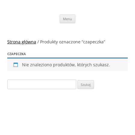
Przejdź
do
Vege Runners
treści
Vege Runners – bieganizm
Menu
Strona główna
/ Produkty oznaczone “czapeczka”
CZAPECZKA
Nie znaleziono produktów, których szukasz.
Szukaj: