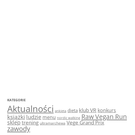
KATEGORIE
Aktualności
klub VR
konkurs
dieta
ankieta
Raw Vegan Run
książki
ludzie
menu
nordic walking
sklep
trening
Vege Grand Prix
ultramarchewa
zawody