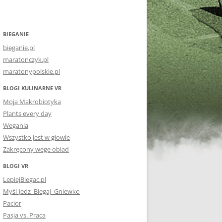
BIEGANIE
bieganie.pl
maratonczyk.pl
maratonypolskie.pl
BLOGI KULINARNE VR
Moja Makrobiotyka
Plants every day
Wegania
Wszystko jest w głowie
Zakręcony wege obiad
BLOGI VR
LepiejBiegac.pl
Myśl-Jedz_Biegaj_Gniewko
Pacior
Pasja vs. Praca