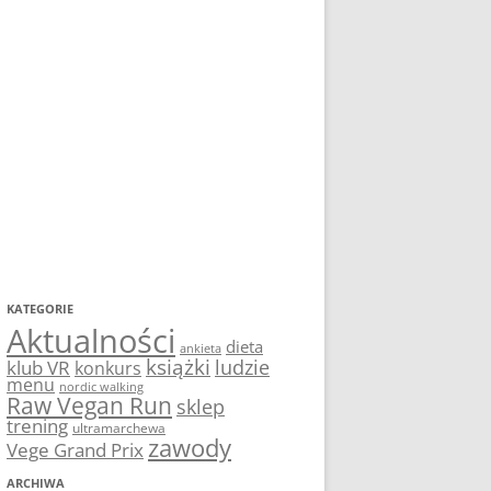
KATEGORIE
Aktualności
dieta
ankieta
książki
ludzie
klub VR
konkurs
menu
nordic walking
Raw Vegan Run
sklep
trening
ultramarchewa
zawody
Vege Grand Prix
ARCHIWA