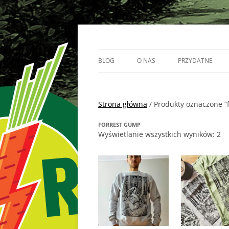
Przejdź
do
treści
Vege Runners – bieganizm
Vege Runners
BLOG
O NAS
PRZYDATNE
BIEGACZE
Strona główna
PARTNERZY
/ Produkty oznaczone “
FORREST GUMP
Wyświetlanie wszystkich wyników: 2