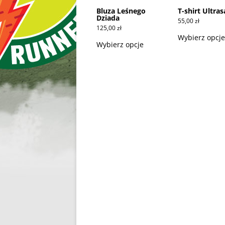
Bluza Leśnego
T-shirt Ultras
Dziada
55,00
zł
125,00
zł
Ten
Wybierz opcje
produkt
Wybierz opcje
ma
wiele
wariantów.
Opcje
można
wybrać
na
stronie
produktu