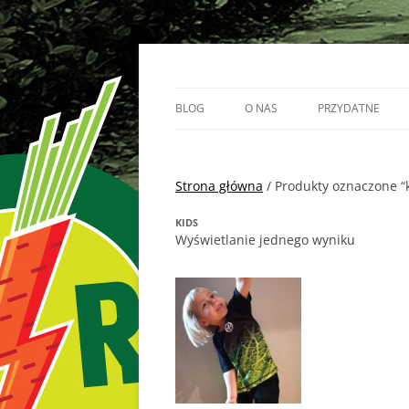
Przejdź
do
treści
Vege Runners – bieganizm
Vege Runners
BLOG
O NAS
PRZYDATNE
BIEGACZE
Strona główna
PARTNERZY
/ Produkty oznaczone “
KIDS
Wyświetlanie jednego wyniku