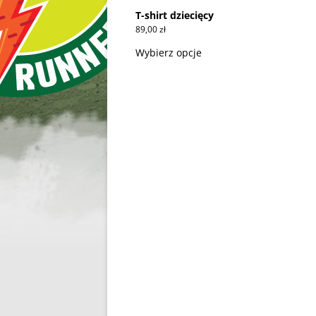
T-shirt dziecięcy
89,00
zł
Ten
produkt
Wybierz opcje
ma
wiele
wariantów.
Opcje
można
wybrać
na
stronie
produktu