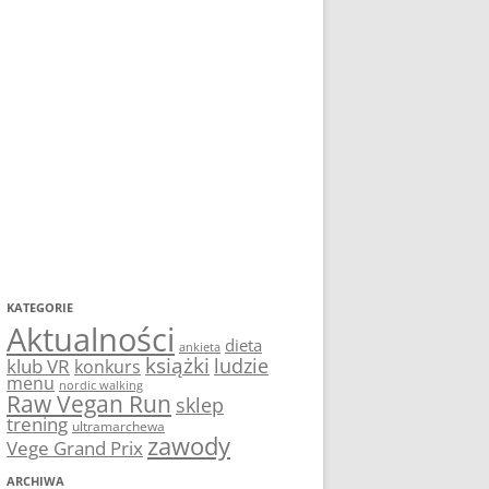
KATEGORIE
Aktualności
dieta
ankieta
książki
ludzie
klub VR
konkurs
menu
nordic walking
Raw Vegan Run
sklep
trening
ultramarchewa
zawody
Vege Grand Prix
ARCHIWA