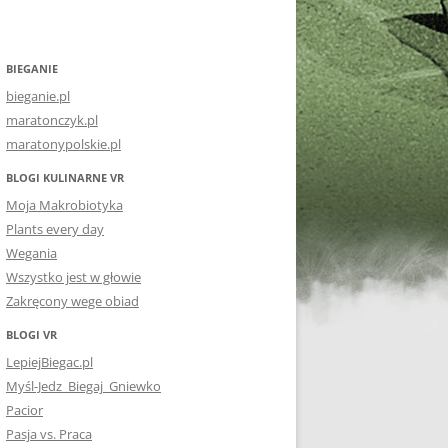
BIEGANIE
bieganie.pl
maratonczyk.pl
maratonypolskie.pl
BLOGI KULINARNE VR
Moja Makrobiotyka
Plants every day
Wegania
Wszystko jest w głowie
Zakręcony wege obiad
BLOGI VR
LepiejBiegac.pl
Myśl-Jedz_Biegaj_Gniewko
Pacior
Pasja vs. Praca