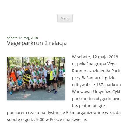
Przejdź
do
Vege Runners
treści
Vege Runners – bieganizm
Menu
sobota 12, maj, 2018
Vege parkrun 2 relacja
W sobotę, 12 maja 2018
r., pokaźna grupa Vege
Runners zazieleniła Park
przy Bażantarni, gdzie
odbywał się 167. parkrun
Warszawa-Ursynów. Cykl
parkrun to cotygodniowe
bezpłatne biegi z
pomiarem czasu na dystansie 5 km organizowane w każdą
sobotę o godz. 9:00 w Polsce i na świecie.