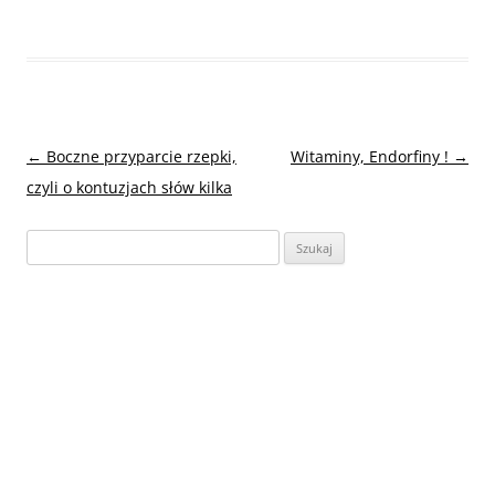
Nawigacja
←
Boczne przyparcie rzepki,
Witaminy, Endorfiny !
→
wpisu
czyli o kontuzjach słów kilka
Szukaj: