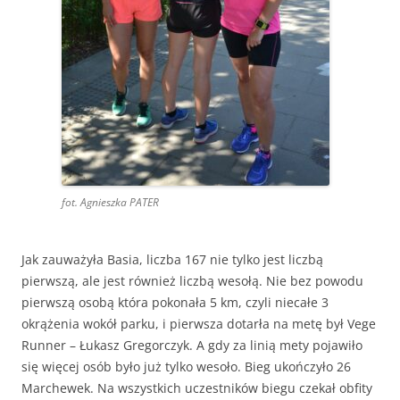
fot. Agnieszka PATER
Jak zauważyła Basia, liczba 167 nie tylko jest liczbą
pierwszą, ale jest również liczbą wesołą. Nie bez powodu
pierwszą osobą która pokonała 5 km, czyli niecałe 3
okrążenia wokół parku, i pierwsza dotarła na metę był Vege
Runner – Łukasz Gregorczyk. A gdy za linią mety pojawiło
się więcej osób było już tylko wesoło. Bieg ukończyło 26
Marchewek. Na wszystkich uczestników biegu czekał obfity