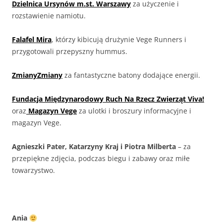
Dzielnica Ursynów m.st. Warszawy
za użyczenie i
rozstawienie namiotu.
Falafel Mira
, którzy kibicują drużynie Vege Runners i
przygotowali przepyszny hummus.
ZmianyZmiany
za fantastyczne batony dodające energii.
Fundacja Międzynarodowy Ruch Na Rzecz Zwierząt Viva!
oraz
Magazyn Vege
za ulotki i broszury informacyjne i
magazyn Vege.
Agnieszki Pater, Katarzyny Kraj i Piotra Milberta
– za
przepiękne zdjęcia, podczas biegu i zabawy oraz miłe
towarzystwo.
Ania