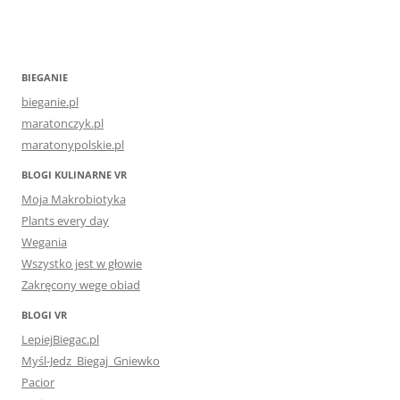
BIEGANIE
bieganie.pl
maratonczyk.pl
maratonypolskie.pl
BLOGI KULINARNE VR
Moja Makrobiotyka
Plants every day
Wegania
Wszystko jest w głowie
Zakręcony wege obiad
BLOGI VR
LepiejBiegac.pl
Myśl-Jedz_Biegaj_Gniewko
Pacior