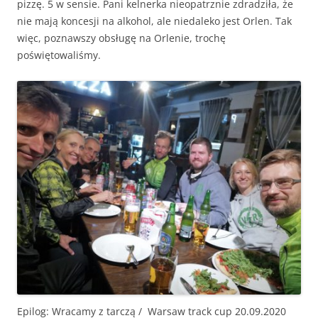
pizzę. 5 w sensie. Pani kelnerka nieopatrznie zdradziła, że
nie mają koncesji na alkohol, ale niedaleko jest Orlen. Tak
więc, poznawszy obsługę na Orlenie, trochę
poświętowaliśmy.
Epilog: Wracamy z tarczą /
Warsaw track cup 20.09.2020