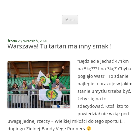
Przejdź
do
Vege Runners
treści
Vege Runners – bieganizm
Menu
środa 23, wrzesień, 2020
Warszawa! Tu tartan ma inny smak !
”Będziecie jechać 471km
na 5kę??? I na 3kę?’ Chyba
pogięło Was!”
To zdanie
najlepiej obrazuje w jakim
stanie umysłu trzeba być,
żeby się na to
zdecydować. Ktoś, kto to
powiedział nie wziął pod
uwagę jednej rzeczy – Wielkiej miłości do tego sportu i…
dopingu Zielnej Bandy Vege Runners