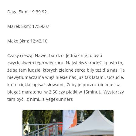
Daga 5km: 19:39,92
Marek 5km: 17:59,07
Mako 3km: 12:42,10
Czasy cieszą. Nawet bardzo. Jednak nie to było
zwycięstwem tego wieczoru. Największą radością było to,
że są tam ludzie, których zielone serca biły też dla nas. Ta
niewytłumaczalna więź niesie nas już tak latami. Uczucie,
które ciężko opisać słowami…Żeby je poczuć nie musisz
biegać maratonu w 2:50 czy piątki w 15minut…Wystarczy
tam być…z nimi…z VegeRunners