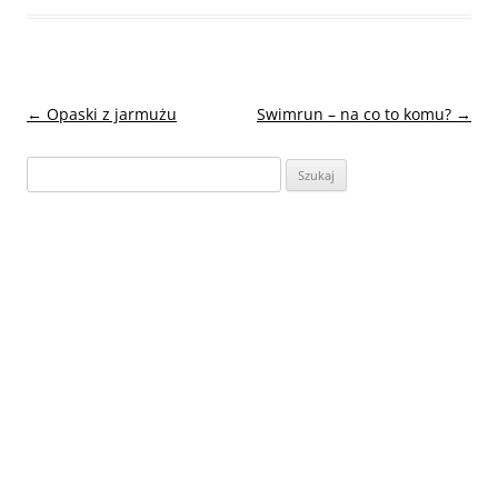
Nawigacja
←
Opaski z jarmużu
Swimrun – na co to komu?
→
wpisu
Szukaj: