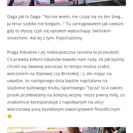
Daga jak to Daga- ”No nie wiem, nie czuję się na ten bieg…
Ja teraz szybko nie biegam…” Tu zareagowałem jak zawsze,
gdy to słyszę czyli się oplułem wybuchając świńskim
śmiechem. Ale kij z tym. Pojechaliśmy.
Praga Południe i jej niebezpieczna renoma to przeszłość.
Co prawda kilkoro lokalsów dawało nam rady, że jak byśmy
chcieli się żwawiej poruszać to tempo można zrobić
wieczorem na Stalowej czy Brzeskiej :-), ale mając na
uwadze, że następnego dnia będzie napitalane na
stadionie kultowego Klubu Sportowego ”Tęcza” to 4 zakres
praski przekładamy na kolejną wizytę- może piwną milę, co
znakomicie koresponduje z napotkanym na ulicy
wieczorową porą bezwłosym towarzystwem filozoficznym