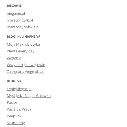
BIEGANIE
bieganie.pl
maratonczyk.pl
maratonypolskie.pl
BLOGI KULINARNE VR
Moja Makrobiotyka
Plants every day
Wegania
Wszystko jest w głowie
Zakręcony wege obiad
BLOGI VR
LepiejBiegac.pl
Myśl-Jedz_Biegaj_Gniewko
Pacior
Pasja vs. Praca
Peepuck
Skundlony