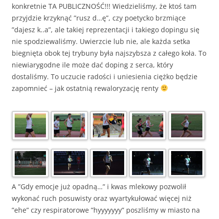
konkretnie TA PUBLICZNOŚĆ!!! Wiedzieliśmy, że ktoś tam
przyjdzie krzyknąć ”rusz d…ę”, czy poetycko brzmiące
”dajesz k..a”, ale takiej reprezentacji i takiego dopingu się
nie spodziewaliśmy. Uwierzcie lub nie, ale każda setka
biegnięta obok tej trybuny była najszybsza z całego koła. To
niewiarygodne ile może dać doping z serca, który
dostaliśmy. To uczucie radości i uniesienia ciężko będzie
zapomnieć – jak ostatnią rewaloryzację renty
A ”Gdy emocje już opadną…” i kwas mlekowy pozwolił
wykonać ruch posuwisty oraz wyartykułować więcej niż
”ehe” czy respiratorowe ”hyyyyyyy” poszliśmy w miasto na