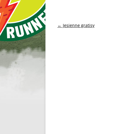
Nawigacja
←
Jesienne gratisy
wpisu