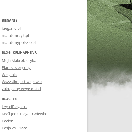
BIEGANIE
bieganie.pl
maratonczyk.pl
maratonypolskie.pl
BLOGI KULINARNE VR
Moja Makrobiotyka
Plants every day
Wegania
Wszystko jest w głowie
Zakręcony wege obiad
BLOGI VR
LepiejBiegac.pl
Myśl-Jedz_Biegaj_Gniewko
Pacior
Pasja vs. Praca