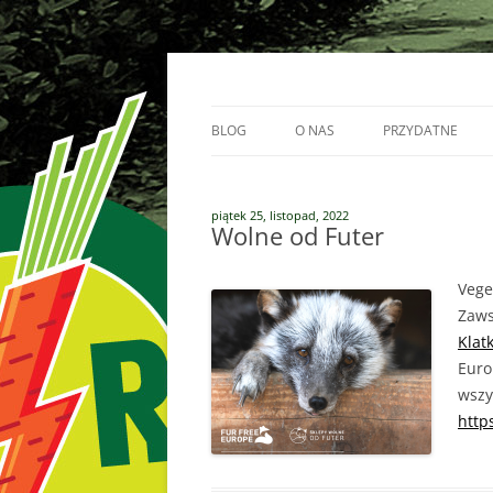
Przejdź
do
treści
Vege Runners – bieganizm
Vege Runners
BLOG
O NAS
PRZYDATNE
BIEGACZE
piątek 25, listopad, 2022
PARTNERZY
Wolne od Futer
Vege
Zaws
Klatk
Euro
wszy
http