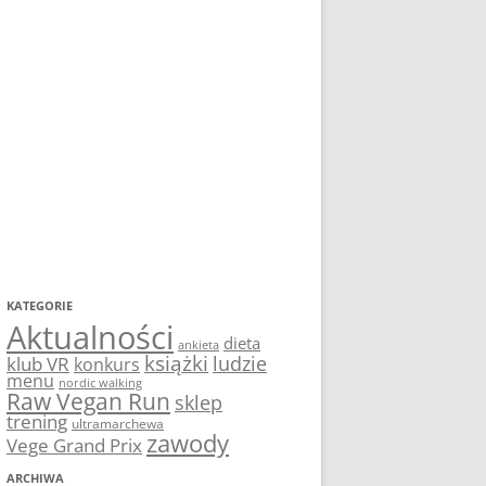
KATEGORIE
Aktualności
dieta
ankieta
książki
ludzie
klub VR
konkurs
menu
nordic walking
Raw Vegan Run
sklep
trening
ultramarchewa
zawody
Vege Grand Prix
ARCHIWA