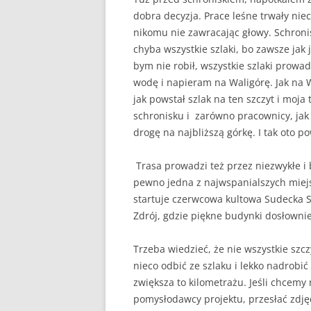
dobra decyzja. Prace leśne trwały ni
nikomu nie zawracając głowy. Schroni
chyba wszystkie szlaki, bo zawsze jak je
bym nie robił, wszystkie szlaki prowa
wodę i napieram na Waligórę. Jak na W
jak powstał szlak na ten szczyt i moja
schronisku i zarówno pracownicy, jak
drogę na najbliższą górkę. I tak oto p
Trasa prowadzi też przez niezwykłe i 
pewno jedna z najwspanialszych miejs
startuje czerwcowa kultowa Sudecka 
Zdrój, gdzie piękne budynki dosłownie 
Trzeba wiedzieć, że nie wszystkie szcz
nieco odbić ze szlaku i lekko nadrobić
zwiększa to kilometrażu. Jeśli chcemy 
pomysłodawcy projektu, przesłać zdjęc