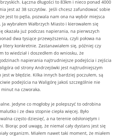
brzyskich. Łączna długości to 83km i nieco ponad 4000
nia jest aż 38 szczytów. Jeśli chcesz zafundować sobie
, że jest to pętla, pozwala nam ona na wybór miejsca
. Ja wybrałem Wałbrzych Miasto i kierowałem się
ię okazała już podczas napierania, na pierwszych
 ponad dwa tysiące przewyższenia, czyli połowa na
y litery konkretnie. Zastanawiałem się, później czy
m to wiedział i doszedłem do wniosku, że
godzinach napierania najtrudniejsze podejścia i zejścia
Waligóra od strony Andrzejówki jest najtrudniejszym
jest w błędzie. Kilka innych bardziej poczułem, są
ciwie podejścia na Waligórę jakoś szczególnie nie
e minut na czworaka.
lne. Jedyne co mogłoby je polepszyć to odrobina
malutko i ze dwa stopnie ciepła więcej. Było
alna często dziesięć, a na terenie odsłoniętym i
. Biorąc pod uwagę, że niemal cały dystans jest się
iały organizm. Miałem nawet taki moment, że miałem