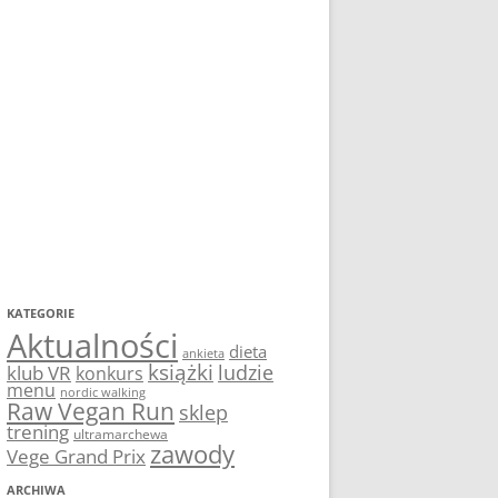
KATEGORIE
Aktualności
dieta
ankieta
książki
ludzie
klub VR
konkurs
menu
nordic walking
Raw Vegan Run
sklep
trening
ultramarchewa
zawody
Vege Grand Prix
ARCHIWA