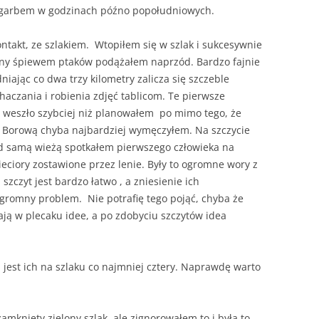
rójgarbem w godzinach późno popołudniowych.
ntakt, ze szlakiem. Wtopiłem się w szlak i sukcesywnie
any śpiewem ptaków podążałem naprzód. Bardzo fajnie
niając co dwa trzy kilometry zalicza się szczeble
aczania i robienia zdjęć tablicom. Te pierwsze
i weszło szybciej niż planowałem po mimo tego, że
na Borową chyba najbardziej wymęczyłem. Na szczycie
od samą wieżą spotkałem pierwszego człowieka na
śmieciory zostawione przez lenie. Były to ogromne wory z
szczyt jest bardzo łatwo , a zniesienie ich
ogromny problem. Nie potrafię tego pojąć, chyba że
ją w plecaku idee, a po zdobyciu szczytów idea
est ich na szlaku co najmniej cztery. Naprawdę warto
mknięty zielony szlak, ale zignorowałem to i była to