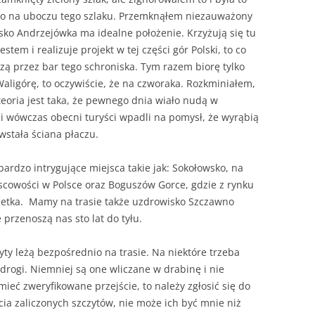
eco na uboczu tego szlaku. Przemknąłem niezauważony
sko Andrzejówka ma idealne położenie. Krzyżują się tu
stem i realizuje projekt w tej części gór Polski, to co
dzą przez bar tego schroniska. Tym razem biorę tylko
aligórę, to oczywiście, że na czworaka. Rozkminiałem,
 teoria jest taka, że pewnego dnia wiało nudą w
 i wówczas obecni turyści wpadli na pomysł, że wyrąbią
owstała ściana płaczu.
bardzo intrygujące miejsca takie jak: Sokołowsko, na
cowości w Polsce oraz Boguszów Gorce, gdzie z rynku
Setka. Mamy na trasie także uzdrowisko Szczawno
przenoszą nas sto lat do tyłu.
yty leżą bezpośrednio na trasie. Na niektóre trzeba
 drogi. Niemniej są one wliczane w drabinę i nie
mieć zweryfikowane przejście, to należy zgłosić się do
ia zaliczonych szczytów, nie może ich być mnie niż