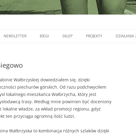
NEWSLETTER
BIEGI
SKLEP
PROJEKTY
DZIAŁANIA 
Biegowo
abinie Wałbrzyskiej dowiedziałem się, dzięki
eczności piechurów górskich. Od razu podchwyciłem
sł lokalnego mieszkańca Wałbrzycha, który jest
słodawcą trasy. Według mnie powinien być doceniony
z lokalne władze, za wkład promocji regionu, gdyż
ekt ten przyciąga ogromną ilość ludzi.
ina Wałbrzyska to kombinacja różnych szlaków dzięki