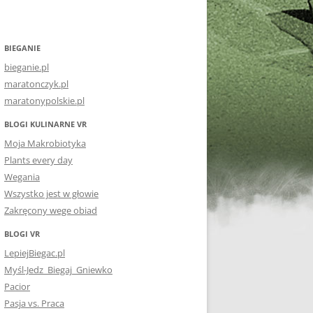
BIEGANIE
bieganie.pl
maratonczyk.pl
maratonypolskie.pl
BLOGI KULINARNE VR
Moja Makrobiotyka
Plants every day
Wegania
Wszystko jest w głowie
Zakręcony wege obiad
BLOGI VR
LepiejBiegac.pl
Myśl-Jedz_Biegaj_Gniewko
Pacior
Pasja vs. Praca