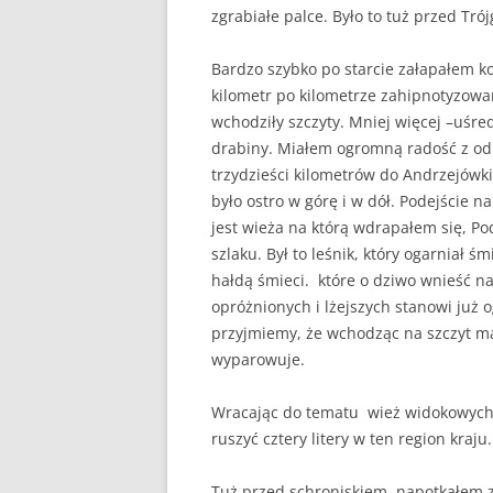
zgrabiałe palce. Było to tuż przed T
Bardzo szybko po starcie załapałem ko
kilometr po kilometrze zahipnotyzow
wchodziły szczyty. Mniej więcej –uśred
drabiny. Miałem ogromną radość z odh
trzydzieści kilometrów do Andrzejówk
było ostro w górę i w dół. Podejście 
jest wieża na którą wdrapałem się, P
szlaku. Był to leśnik, który ogarniał 
hałdą śmieci. które o dziwo wnieść na 
opróżnionych i lżejszych stanowi już 
przyjmiemy, że wchodząc na szczyt ma
wyparowuje.
Wracając do tematu wież widokowych j
ruszyć cztery litery w ten region kraju.
Tuż przed schroniskiem, napotkałem za