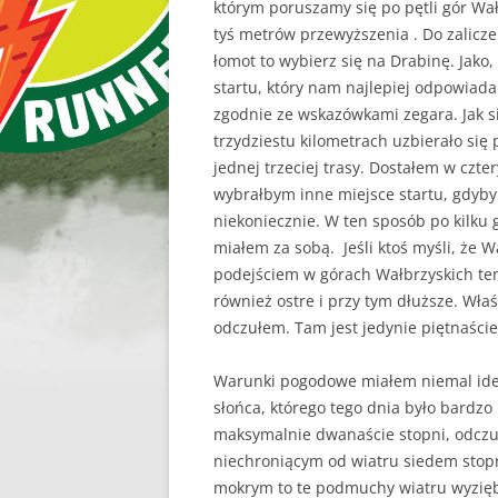
którym poruszamy się po pętli gór Wał
tyś metrów przewyższenia . Do zalicze
łomot to wybierz się na Drabinę. Jako
startu, który nam najlepiej odpowiada
zgodnie ze wskazówkami zegara. Jak s
trzydziestu kilometrach uzbierało się
jednej trzeciej trasy. Dostałem w czter
wybrałbym inne miejsce startu, gdyby
niekoniecznie. W ten sposób po kilku 
miałem za sobą. Jeśli ktoś myśli, że 
podejściem w górach Wałbrzyskich ten 
również ostre i przy tym dłuższe. Właś
odczułem. Tam jest jedynie piętnaści
Warunki pogodowe miałem niemal idea
słońca, którego tego dnia było bardzo 
maksymalnie dwanaście stopni, odczuw
niechroniącym od wiatru siedem stopni
mokrym to te podmuchy wiatru wyzięb