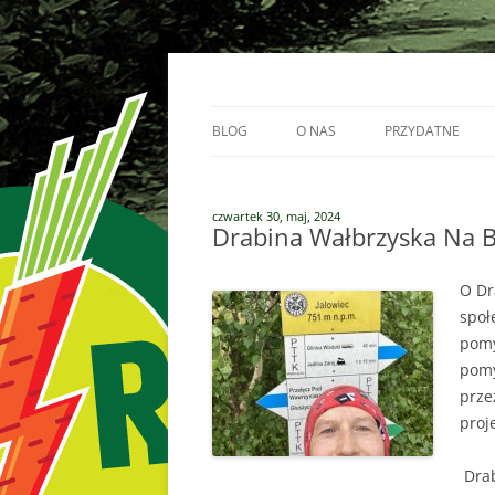
Przejdź
do
treści
Vege Runners – bieganizm
Vege Runners
BLOG
O NAS
PRZYDATNE
BIEGACZE
czwartek 30, maj, 2024
PARTNERZY
Drabina Wałbrzyska Na 
O Dr
społ
pomy
pomy
prze
proj
Drab