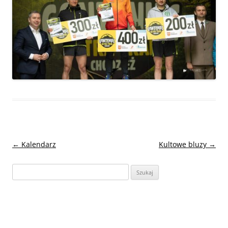
Nawigacja
←
Kalendarz
Kultowe bluzy
→
wpisu
Szukaj: