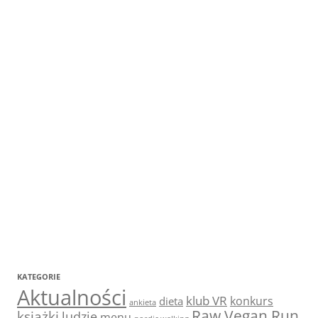
KATEGORIE
Aktualności
klub VR
konkurs
dieta
ankieta
Raw Vegan Run
książki
ludzie
menu