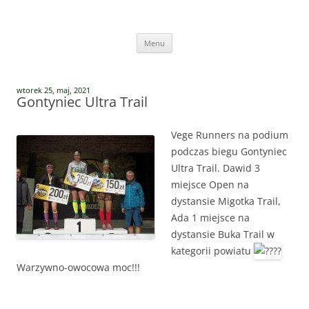
Przejdź
do
Vege Runners
treści
Vege Runners – bieganizm
Menu
wtorek 25, maj, 2021
Gontyniec Ultra Trail
Vege Runners na podium
podczas biegu
Gontyniec
Ultra Trail
. Dawid 3
miejsce Open na
dystansie Migotka Trail,
Ada 1 miejsce na
dystansie Buka Trail w
kategorii powiatu
Warzywno-owocowa moc!!!