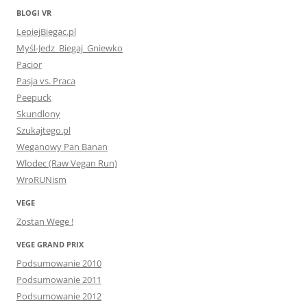
BLOGI VR
LepiejBiegac.pl
Myśl-Jedz_Biegaj_Gniewko
Pacior
Pasja vs. Praca
Peepuck
Skundlony
Szukajtego.pl
Weganowy Pan Banan
Wlodec (Raw Vegan Run)
WroRUNism
VEGE
Zostan Wege !
VEGE GRAND PRIX
Podsumowanie 2010
Podsumowanie 2011
Podsumowanie 2012