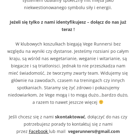
systemem obalamy społeczny mit mięsa jako
niekwestionowanego symbolu siły i energii.
Jeżeli się tylko z nami identyfikujesz – dołącz do nas już
teraz !
W klubowych koszulkach biegają Vege Runnersi bez
względu na wyniki czy dystanse. Jesteśmy rozsiani po całym
kraju, są wśród nas wegetarianie, weganie i witarianie, są
biegacze i są triatlonisci. Jednak to nie przeszkadza nam
mieć świadomość, że tworzymy zwarty team. Widujemy się
głównie na zawodach, czasem na treningach czy innych
spotkaniach. Staramy się żyć zdrowo i pokazujemy
niedowiarkom, że Vege mogą i to mogą dużo…bardzo dużo,
a razem to nawet jeszcze więcej
Jeśli chcesz się z nami
skontaktować
, dołączyć do nas czy
potrzebujesz porady to kontaktuj się z nami
przez
Facebook
lub mail
vegerunners@gmail.com