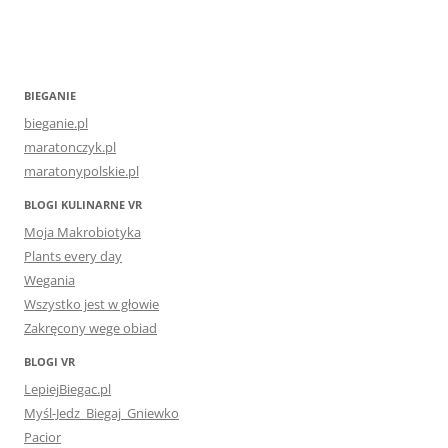
BIEGANIE
bieganie.pl
maratonczyk.pl
maratonypolskie.pl
BLOGI KULINARNE VR
Moja Makrobiotyka
Plants every day
Wegania
Wszystko jest w głowie
Zakręcony wege obiad
BLOGI VR
LepiejBiegac.pl
Myśl-Jedz_Biegaj_Gniewko
Pacior