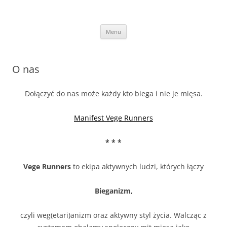
Przejdź
do
Vege Runners
treści
Vege Runners – bieganizm
Menu
O nas
Dołączyć do nas może każdy kto biega i nie je mięsa.
Manifest Vege Runners
* * *
Vege Runners
to ekipa aktywnych ludzi, których łączy
Bieganizm,
czyli weg(etari)anizm oraz aktywny styl życia. Walcząc z