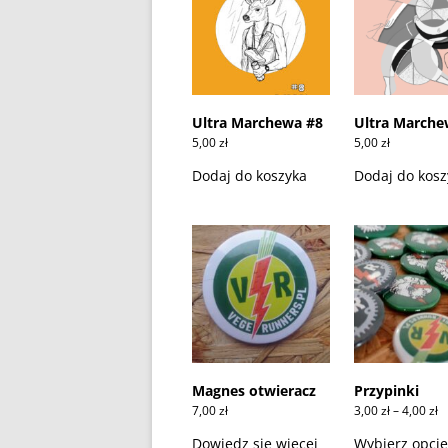
Ultra Marchewa #8
Ultra Marche
5,00
zł
5,00
zł
Dodaj do koszyka
Dodaj do kosz
Magnes otwieracz
Przypinki
Z
7,00
zł
3,00
zł
–
4,00
zł
c
o
Dowiedz się więcej
Wybierz opcje
3,