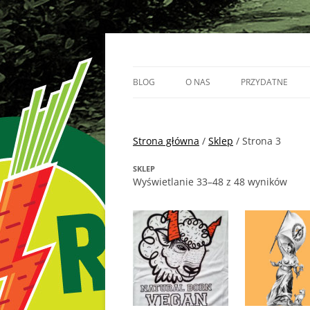
Przejdź
do
treści
Vege Runners – bieganizm
Vege Runners
BLOG
O NAS
PRZYDATNE
BIEGACZE
Strona główna
PARTNERZY
/
Sklep
/ Strona 3
SKLEP
Wyświetlanie 33–48 z 48 wyników