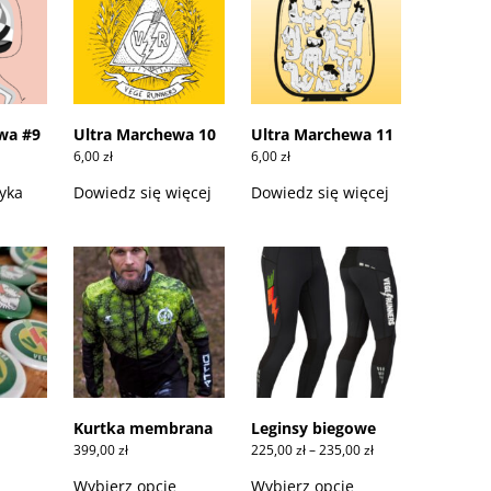
wa #9
Ultra Marchewa 10
Ultra Marchewa 11
6,00
zł
6,00
zł
yka
Dowiedz się więcej
Dowiedz się więcej
Kurtka membrana
Leginsy biegowe
akres
Zakres
399,00
zł
225,00
zł
–
235,00
zł
en:
cen:
Ten
Ten
Ten
d
od
produkt
produkt
produkt
Wybierz opcje
Wybierz opcje
00 zł
225,00 zł