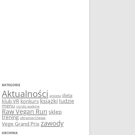
KATEGORIE
Aktualności
dieta
ankieta
książki
ludzie
klub VR
konkurs
menu
nordic walking
Raw Vegan Run
sklep
trening
ultramarchewa
zawody
Vege Grand Prix
ARCHIWA