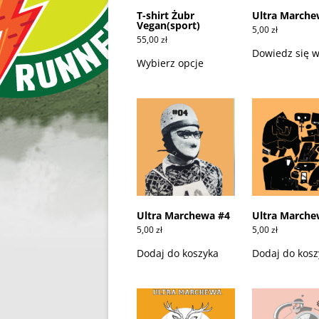
T-shirt Żubr
Ultra Marche
Vegan(sport)
5,00
zł
55,00
zł
Ten
Dowiedz się w
produkt
Wybierz opcje
ma
wiele
wariantów.
Opcje
można
wybrać
na
stronie
produktu
Ultra Marchewa #4
Ultra Marche
5,00
zł
5,00
zł
Dodaj do koszyka
Dodaj do kosz