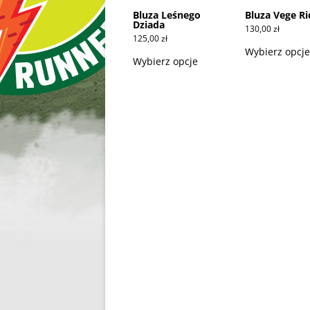
Bluza Leśnego
Bluza Vege Ri
Dziada
130,00
zł
125,00
zł
Ten
Wybierz opcje
produkt
Wybierz opcje
ma
wiele
wariantów.
Opcje
można
wybrać
na
stronie
produktu