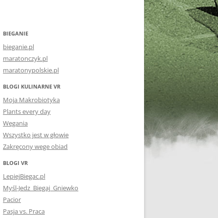
BIEGANIE
bieganie.pl
maratonczyk.pl
maratonypolskie.pl
BLOGI KULINARNE VR
Moja Makrobiotyka
Plants every day
Wegania
Wszystko jest w głowie
Zakręcony wege obiad
BLOGI VR
LepiejBiegac.pl
Myśl-Jedz_Biegaj_Gniewko
Pacior
Pasja vs. Praca