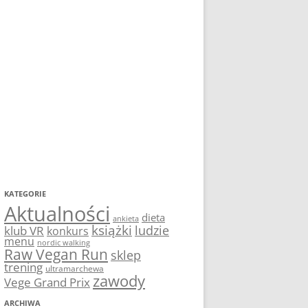
KATEGORIE
Aktualności
dieta
ankieta
książki
ludzie
klub VR
konkurs
menu
nordic walking
Raw Vegan Run
sklep
trening
ultramarchewa
zawody
Vege Grand Prix
ARCHIWA