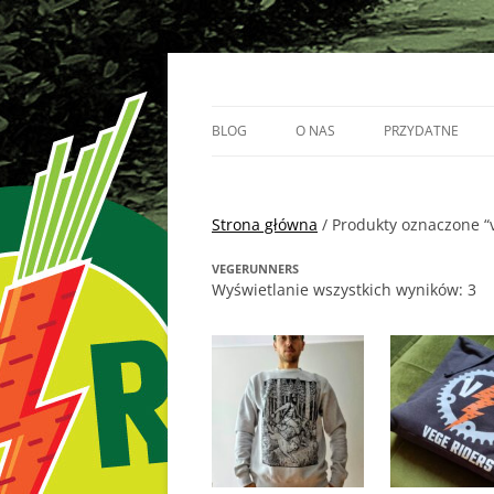
Przejdź
do
treści
Vege Runners – bieganizm
Vege Runners
BLOG
O NAS
PRZYDATNE
BIEGACZE
Strona główna
PARTNERZY
/ Produkty oznaczone “
VEGERUNNERS
Wyświetlanie wszystkich wyników: 3