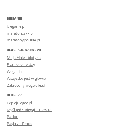
BIEGANIE
bieganie.pl
maratonczyk.pl
maratonypolskie.pl
BLOGI KULINARNE VR
Moja Makrobiotyka
Plants every day
Wegania
Wszystko jest w głowie
Zakręcony wege obiad
BLOGI VR
LepiejBiegac.pl
Myśl-Jedz_Biegaj_Gniewko
Pacior
Pasja vs. Praca