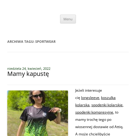
Przejdź
do
Vege Runners
treści
Vege Runners – bieganizm
Menu
ARCHIWA TAGU:
SPORTWEAR
niedziela 24, kwiecień, 2022
Mamy kapustę
J
eżeli interesuje
cię
longsleeve
,
koszulka
kolarska
,
spodenki kolarskie
,
spodenki kompresyjne
, to
mamy trochę tego po
wiosennej dostawie od Attiq.
A może chcielibyście