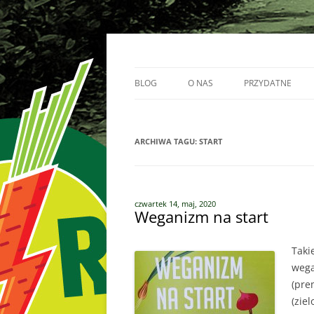
Przejdź
do
treści
Vege Runners – bieganizm
Vege Runners
BLOG
O NAS
PRZYDATNE
BIEGACZE
ARCHIWA TAGU:
PARTNERZY
START
czwartek 14, maj, 2020
Weganizm na start
Taki
wega
(pre
(zie