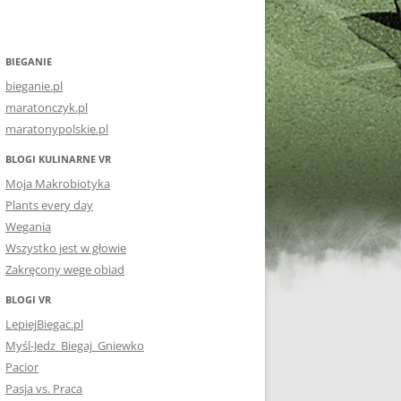
BIEGANIE
bieganie.pl
maratonczyk.pl
maratonypolskie.pl
BLOGI KULINARNE VR
Moja Makrobiotyka
Plants every day
Wegania
Wszystko jest w głowie
Zakręcony wege obiad
BLOGI VR
LepiejBiegac.pl
Myśl-Jedz_Biegaj_Gniewko
Pacior
Pasja vs. Praca