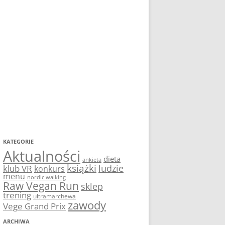
KATEGORIE
Aktualności
dieta
ankieta
książki
ludzie
klub VR
konkurs
menu
nordic walking
Raw Vegan Run
sklep
trening
ultramarchewa
zawody
Vege Grand Prix
ARCHIWA