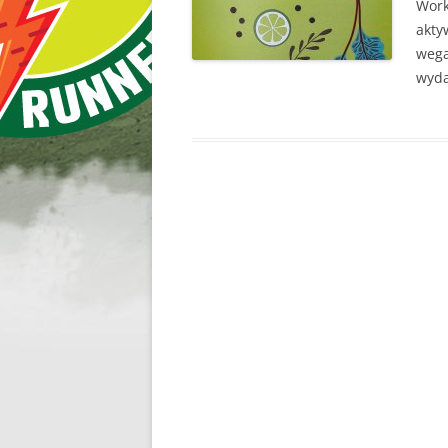
Work
akty
wega
wyda