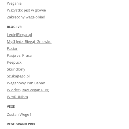
Wegania
Wszystko jest w głowie
Zakręcony wege obiad
BLOGI VR
LepiejBiegac.pl
Myśl-Jedz_Biegaj_Gniewko
Pacior
Pasja vs. Praca
Peepuck
Skundlony
Szukajtego.pl
Weganowy Pan Banan
Wlodec (Raw Vegan Run)
WroRUNism
VEGE
Zostan Wege !
VEGE GRAND PRIX