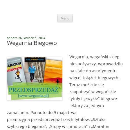
Przejdź
do
Vege Runners
treści
Vege Runners – bieganizm
Menu
sobota 26, kwiecień, 2014
Wegarnia Biegowo
Wegarnia, wegański sklep
niespożywczy, wprowadziła
na stałe do asortymentu
więcej książek biegowych.
Teraz możecie się
zaopatrzyć w wegańskie
tytuły i „zwykłe” biegowe
lektury za jednym
zamachem. Ponadto do 9 maja trwa
promocyjna przedsprzedaż trzech tytułów: „Sztuka
szybszego biegania”, „Stopy w chmurach” i „Maraton