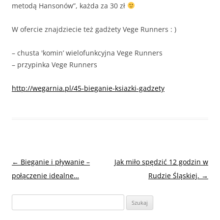
metodą Hansonów”, każda za 30 zł
W ofercie znajdziecie też gadżety Vege Runners : )
– chusta 'komin’ wielofunkcyjna Vege Runners
– przypinka Vege Runners
http://wegarnia.pl/45-
bieganie-ksiazki-gadzety
Nawigacja
←
Bieganie i pływanie –
Jak miło spędzić 12 godzin w
wpisu
połączenie idealne…
Rudzie Śląskiej.
→
Szukaj: